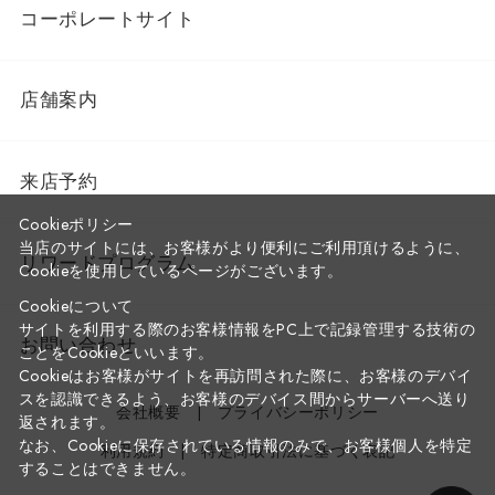
コーポレートサイト
店舗案内
来店予約
Cookieポリシー
当店のサイトには、お客様がより便利にご利用頂けるように、
リワードプログラム
Cookieを使用しているページがございます。
Cookieについて
サイトを利用する際のお客様情報をPC上で記録管理する技術の
お問い合わせ
ことをCookieといいます。
Cookieはお客様がサイトを再訪問された際に、お客様のデバイ
スを認識できるよう、お客様のデバイス間からサーバーへ送り
会社概要
プライバシーポリシー
返されます。
なお、Cookieに保存されている情報のみで、お客様個人を特定
利用規約
特定商取引法に基づく表記
することはできません。