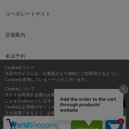
コーポレートサイト
店舗案内
来店予約
Cookieポリシー
当店のサイトには、お客様がより便利にご利用頂けるように、
リワードプログラム
Cookieを使用しているページがございます。
Cookieについて
サイトを利用する際のお客様情報をPC上で記録管理する技術の
お問い合わせ
ことをCookieといいます。
Cookieはお客様がサイトを再訪問された際に、お客様のデバイ
スを認識できるよう、お客様のデバイス間からサーバーへ送り
会社概要
プライバシーポリシー
返されます。
なお、Cookieに保存されている情報のみで、お客様個人を特定
利用規約
特定商取引法に基づく表記