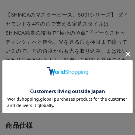
【SHINCAのマスターピース、S001シリーズ】 ダイ
ヤモンドを4本の爪で支える定番スタイルは、
SHINCA独自の技術で”極小の頂点”「ピークスセッ
ティング」へと進化。光を遮る爪を極限まで絞って
いるので、どの角度からも光を取り込み、まばゆい
ばかりにかがやきます。顔周りを明るく見せてくれ
るピアスは、デイリーからラグジュアリーなシーン
まで幅広く活躍します。シンプルだからこそ、細部
にまでこだわり尽くす。SHINCAのマスターピース
です。※着用写真はプラチナです。