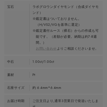
宝石
ラボグロウンダイヤモンド（合成ダイヤモ
ンド）
※鑑定書はついておりません。
（H/VS2/VGを基準に選定）
※鑑定書付ルース（裸石）からの作成も可
能です。（差額が必要。納期は約7-8週
間。）
お問い合わせ
よりご相談くださいませ。
中石
1.00ct/1.00ct
素材
Pt
石座サイズ
約 6.4mm*6.4mm
お届け時期
ご注文日より,通常3営業日で発送いたしま
す。