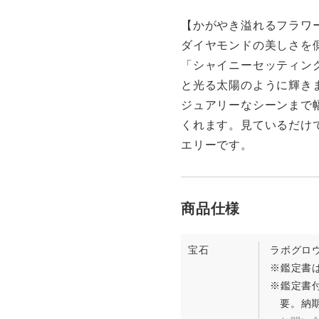
【かがやき溢れるフラワー
ダイヤモンドの美しさを側
「シャイニーセッティン
と光る太陽のように輝き
ジュアリーなシーンまで
くれます。見ているだけ
エリーです。
宝石
ラボグロ
※鑑定書は
※鑑定書
要。納期