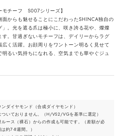
モチーフ S007シリーズ】
面からも魅せることにこだわったSHINCA独自の
グ」。光を遮る爪は極小に、咲き誇る花や、燦燦
ます。甘過ぎないモチーフは、デイリーからラグ
幅広く活躍。お顔周りをワントーン明るく見せて
で明るい気持ちになれる、空気までも華やぐジュ
ウンダイヤモンド（合成ダイヤモンド）
ついておりません。（H/VS2/VGを基準に選定）
付ルース（裸石）からの作成も可能です。（差額が必
は約7-8週間。）