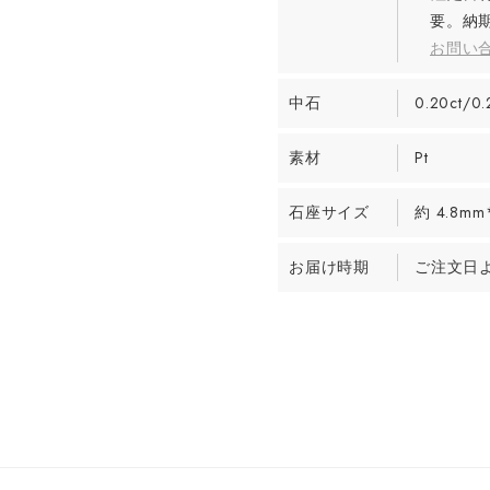
要。納期
お問い
中石
0.20ct/0.
素材
Pt
石座サイズ
約 4.8mm
お届け時期
ご注文日