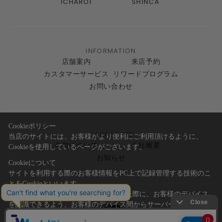
ICHAROI
SHINCA
INFORMATION
店舗案内
来店予約
カスタマーサービス
リワードプログラム
お問い合わせ
Cookieポリシー
CORPORATE
当店のサイトには、お客様がより便利にご利用頂けるように、
今与について
会社概要
Cookieを使用しているページがございます。
お知らせ
Cookieについて
サイトを利用する際のお客様情報をPC上で記録管理する技術のこ
とをCookieといいます。
Cookieはお客様がサイトを再訪問された際に、お客様のデバイス
を認識できるよう、お客様のデバイス間からサーバーへ送り返さ
れます。