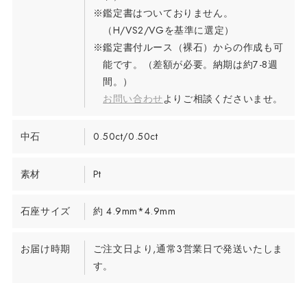
※鑑定書はついておりません。
（H/VS2/VGを基準に選定）
※鑑定書付ルース（裸石）からの作成も可
能です。（差額が必要。納期は約7-8週
間。）
お問い合わせ
よりご相談くださいませ。
中石
0.50ct/0.50ct
素材
Pt
石座サイズ
約 4.9mm*4.9mm
お届け時期
ご注文日より,通常3営業日で発送いたしま
す。