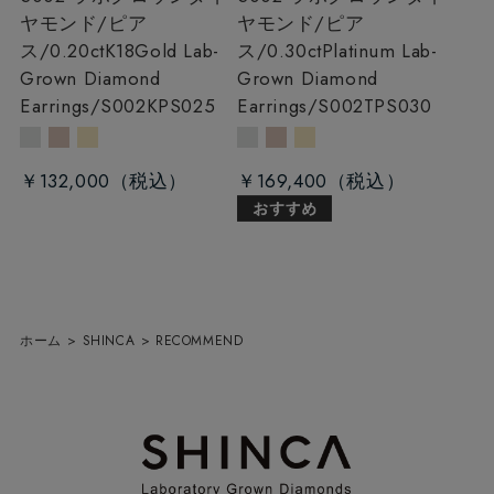
ヤモンド/ピア
ヤモンド/ピア
ス/0.20ct
K18Gold Lab-
ス/0.30ct
Platinum Lab-
Grown Diamond
Grown Diamond
Earrings/S002KPS025
Earrings/S002TPS030
￥132,000
￥169,400
ホーム
>
SHINCA
>
RECOMMEND