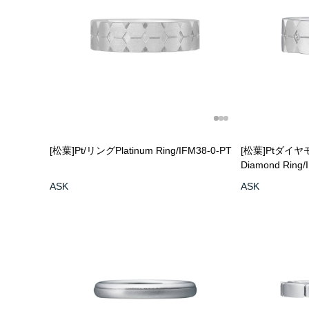
[松葉]Pt/リング
Platinum Ring/IFM38-0-PT
[松葉]Ptダイ
Diamond Ring/
ASK
ASK