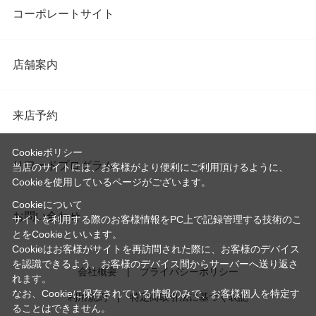
コーポレートサイト
店舗案内
来店予約
Cookieポリシー
リワードプログラム
当店のサイトには、お客様がより便利にご利用頂けるように、
Cookieを使用しているページがございます。
Cookieについて
お問い合わせ
サイトを利用する際のお客様情報をPC上で記録管理する技術のこ
とをCookieといいます。
Cookieはお客様がサイトを再訪問された際に、お客様のデバイス
を認識できるよう、お客様のデバイス間からサーバーへ送り返さ
会社概要
プライバシーポリシー
れます。
なお、Cookieに保存されている情報のみで、お客様個人を特定す
利用規約
特定商取引法に基づく表記
ることはできません。