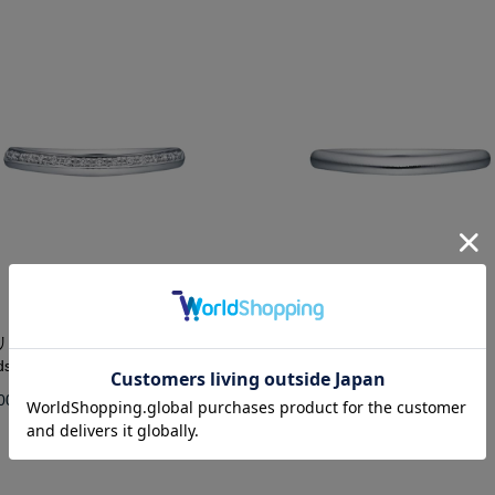
リL]Ptダイヤモンド/リング
[赤スグリM]Pt/リング
Platinum
s Platinum Ring/AM043L-PT
Ring/AM043M-PT
00
￥242,000