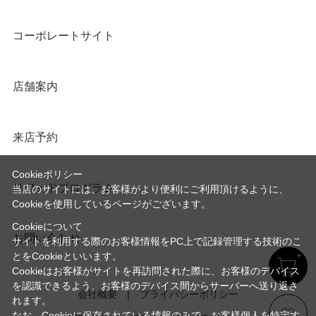
コーポレートサイト
店舗案内
来店予約
Cookieポリシー
リワードプログラム
当店のサイトには、お客様がより便利にご利用頂けるように、
Cookieを使用しているページがございます。
Cookieについて
お問い合わせ
サイトを利用する際のお客様情報をPC上で記録管理する技術のこ
とをCookieといいます。
Cookieはお客様がサイトを再訪問された際に、お客様のデバイス
を認識できるよう、お客様のデバイス間からサーバーへ送り返さ
会社概要
プライバシーポリシー
れます。
なお、Cookieに保存されている情報のみで、お客様個人を特定す