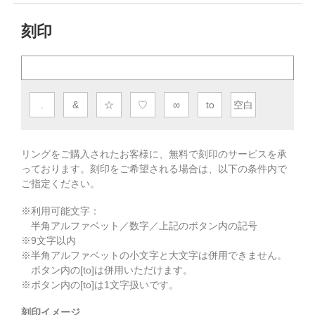
刻印
.
&
☆
♡
∞
to
空白
リングをご購入されたお客様に、無料で刻印のサービスを承
っております。
刻印をご希望される場合は、以下の条件内で
ご指定ください。
※利用可能文字：
半角アルファベット／数字／上記のボタン内の記号
※
9
文字以内
※半角アルファベットの小文字と大文字は併用できません。
ボタン内の[to]は併用いただけます。
※ボタン内の[to]は1文字扱いです。
刻印イメージ