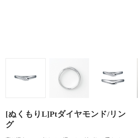
[ぬくもりL]Ptダイヤモンド/リン
グ