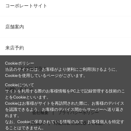
コーポレートサイト
店舗案内
来店予約
Cookieポリシー
リワードプログラム
当店のサイトには、お客様がより便利にご利用頂けるように、
Cookieを使用しているページがございます。
Cookieについて
お問い合わせ
サイトを利用する際のお客様情報をPC上で記録管理する技術のこ
とをCookieといいます。
Cookieはお客様がサイトを再訪問された際に、お客様のデバイス
を認識できるよう、お客様のデバイス間からサーバーへ送り返さ
会社概要
プライバシーポリシー
れます。
なお、Cookieに保存されている情報のみで、お客様個人を特定す
利用規約
特定商取引法に基づく表記
ることはできません。