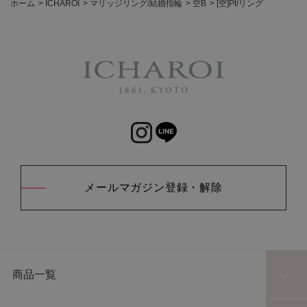
ホーム
>
ICHAROI
>
マリッジリング/結婚指輪
>
空B
>
[空]Pt/リング
メールマガジン登録・解除
商品一覧