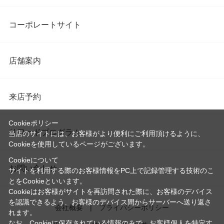
コーポレートサイト
店舗案内
来店予約
Cookieポリシー
リワードプログラム
当店のサイトには、お客様がより便利にご利用頂けるように、
Cookieを使用しているページがございます。
Cookieについて
お問い合わせ
サイトを利用する際のお客様情報をPC上で記録管理する技術のこ
とをCookieといいます。
Cookieはお客様がサイトを再訪問された際に、お客様のデバイス
を認識できるよう、お客様のデバイス間からサーバーへ送り返さ
会社概要
プライバシーポリシー
れます。
なお、Cookieに保存されている情報のみで、お客様個人を特定す