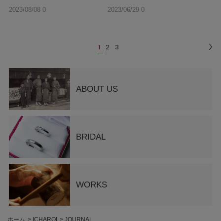
2023/08/08 0
2023/06/29 0
0:00
0:00
1
2
3
ABOUT US
BRIDAL
WORKS
ホーム
>
ICHAROI
>
JOURNAL