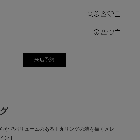
内
来店予約
ング
らかでボリュームのある甲丸リングの端を描くメレ
イント。