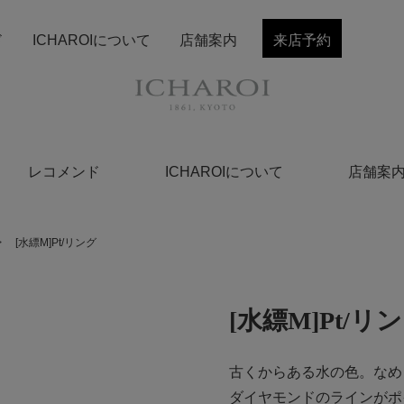
ド
ICHAROIについて
店舗案内
来店予約
レコメンド
ICHAROIについて
店舗案
>
[水縹M]Pt/リング
[水縹M]Pt/リ
古くからある水の色。なめ
ダイヤモンドのラインがポ