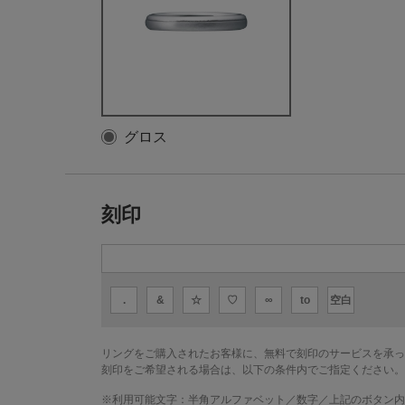
グロス
刻印
.
&
☆
♡
∞
to
空白
リングをご購入されたお客様に、無料で刻印のサービスを承っ
刻印をご希望される場合は、以下の条件内でご指定ください。
※利用可能文字：
半角アルファベット／数字／上記のボタン内