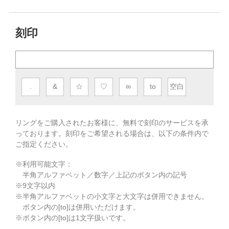
刻印
.
&
☆
♡
∞
to
空白
リングをご購入されたお客様に、無料で刻印のサービスを承
っております。
刻印をご希望される場合は、以下の条件内で
ご指定ください。
※利用可能文字：
半角アルファベット／数字／上記のボタン内の記号
※
9
文字以内
※半角アルファベットの小文字と大文字は併用できません。
ボタン内の[to]は併用いただけます。
※ボタン内の[to]は1文字扱いです。