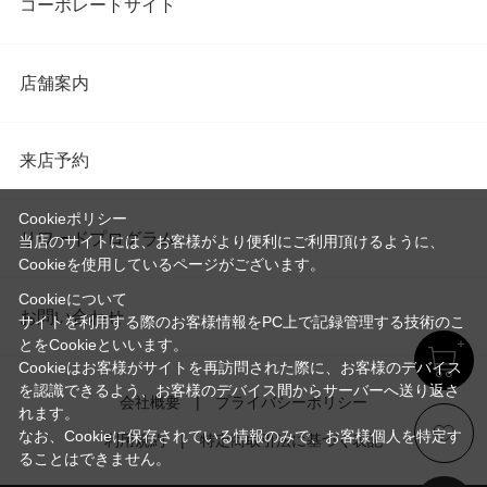
コーポレートサイト
店舗案内
来店予約
Cookieポリシー
リワードプログラム
当店のサイトには、お客様がより便利にご利用頂けるように、
Cookieを使用しているページがございます。
Cookieについて
お問い合わせ
サイトを利用する際のお客様情報をPC上で記録管理する技術のこ
とをCookieといいます。
Cookieはお客様がサイトを再訪問された際に、お客様のデバイス
を認識できるよう、お客様のデバイス間からサーバーへ送り返さ
会社概要
プライバシーポリシー
れます。
なお、Cookieに保存されている情報のみで、お客様個人を特定す
利用規約
特定商取引法に基づく表記
ることはできません。