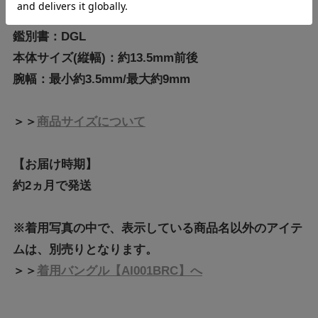
素材:K18WG/ダイヤモンド
鑑別書：DGL
本体サイズ(縦幅)：約13.5mm前後
腕幅：最小約3.5mm/最大約9mm
＞＞
商品サイズについて
【お届け時期】
約2ヵ月で発送
※着用写真の中で、表示している商品名以外のアイテ
ムは、別売りとなります。
＞＞
着用バングル【AI001BRC】へ