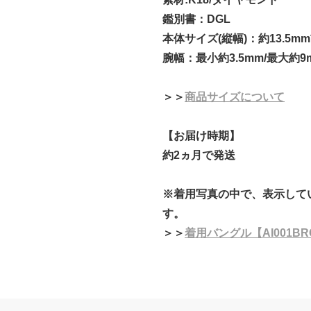
鑑別書：DGL
本体サイズ(縦幅)：約13.5m
腕幅：最小約3.5mm/最大約9
＞＞
商品サイズについて
【お届け時期】
約2ヵ月で発送
※着用写真の中で、表示して
す。
＞＞
着用バングル【AI001B