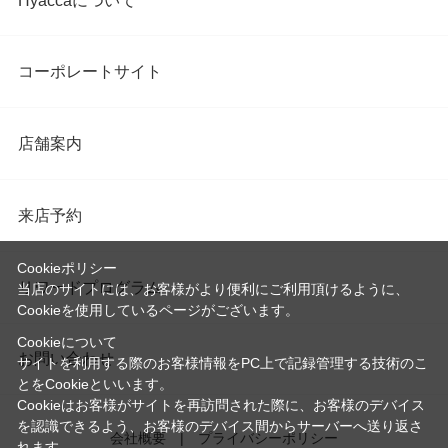
Hyaccaについて
コーポレートサイト
店舗案内
来店予約
Cookieポリシー
リワードプログラム
当店のサイトには、お客様がより便利にご利用頂けるように、
Cookieを使用しているページがございます。
Cookieについて
お問い合わせ
サイトを利用する際のお客様情報をPC上で記録管理する技術のこ
とをCookieといいます。
Cookieはお客様がサイトを再訪問された際に、お客様のデバイス
を認識できるよう、お客様のデバイス間からサーバーへ送り返さ
会社概要
プライバシーポリシー
れます。