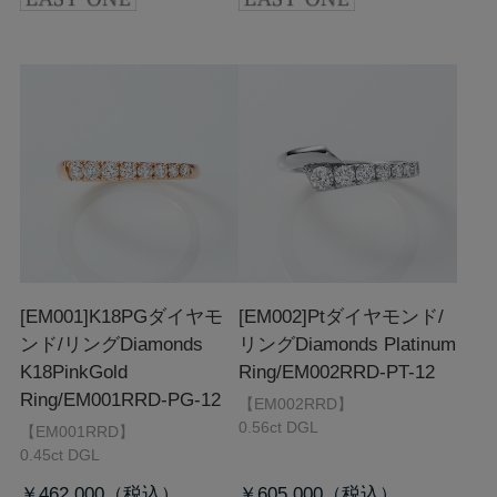
[EM001]K18PGダイヤモ
[EM002]Ptダイヤモンド/
ンド/リング
Diamonds
リング
Diamonds Platinum
K18PinkGold
Ring/EM002RRD-PT-12
Ring/EM001RRD-PG-12
【EM002RRD】
0.56ct DGL
【EM001RRD】
0.45ct DGL
￥462,000
￥605,000