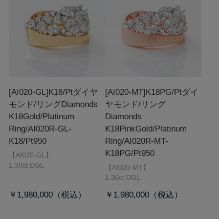
[AI020-GL]K18/Ptダイヤ
[AI020-MT]K18PG/Ptダイ
モンド/リング
Diamonds
ヤモンド/リング
K18Gold/Platinum
Diamonds
Ring/AI020R-GL-
K18PinkGold/Platinum
K18/Pt950
Ring/AI020R-MT-
K18PG/Pt950
【AI020-GL】
1.30ct DGL
【AI020-MT】
1.30ct DGL
￥1,980,000
￥1,980,000