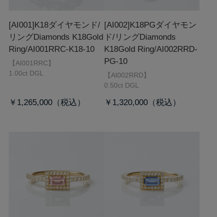
[AI001]K18ダイヤモンド/
[AI002]K18PGダイヤモン
リング
Diamonds K18Gold
ド/リング
Diamonds
Ring/AI001RRC-K18-10
K18Gold Ring/AI002RRD-
PG-10
【AI001RRC】
1.00ct DGL
【AI002RRD】
0.50ct DGL
￥1,265,000
￥1,320,000