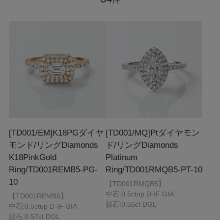
[TD001/EM]K18PGダイヤ
[TD001/MQ]Ptダイヤモン
モンド/リング
Diamonds
ド/リング
Diamonds
K18PinkGold
Platinum
Ring/TD001REMB5-PG-
Ring/TD001RMQB5-PT-10
10
【TD001RMQB5】
中石:0.5ctup D-IF GIA
【TD001REMB5】
脇石:0.55ct DGL
中石:0.5ctup D-IF GIA
脇石:0.57ct DGL