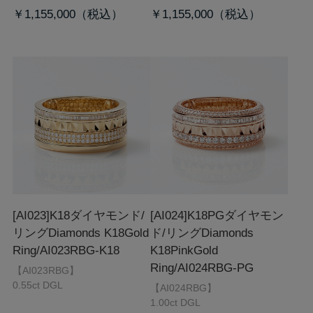
￥1,155,000
￥1,155,000
[AI023]K18ダイヤモンド/
[AI024]K18PGダイヤモン
リング
Diamonds K18Gold
ド/リング
Diamonds
Ring/AI023RBG-K18
K18PinkGold
Ring/AI024RBG-PG
【AI023RBG】
0.55ct DGL
【AI024RBG】
1.00ct DGL