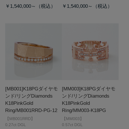
￥1,540,000～
￥1,540,000～
[MB001]K18PGダイヤモ
[MM003]K18PGダイヤモ
ンド/リング
Diamonds
ンド/リング
Diamonds
K18PinkGold
K18PinkGold
Ring/MB001RRD-PG-12
Ring/MM003-K18PG
【MB001RRD】
【MM003】
0.27ct DGL
0.57ct DGL