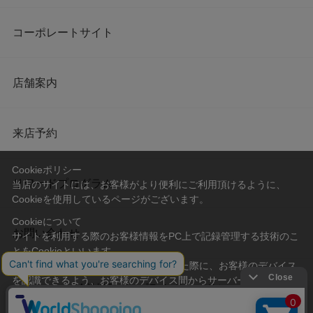
コーポレートサイト
店舗案内
来店予約
Cookieポリシー
リワードプログラム
当店のサイトには、お客様がより便利にご利用頂けるように、
Cookieを使用しているページがございます。
Cookieについて
お問い合わせ
サイトを利用する際のお客様情報をPC上で記録管理する技術のこ
とをCookieといいます。
Cookieはお客様がサイトを再訪問された際に、お客様のデバイス
を認識できるよう、お客様のデバイス間からサーバーへ送り返さ
会社概要
プライバシーポリシー
れます。
なお、Cookieに保存されている情報のみで、お客様個人を特定す
利用規約
特定商取引法に基づく表記