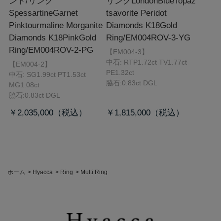
ンド/リング
リング
LondonBlueTopaz
SpessartineGarnet
tsavorite Peridot
Pinktourmaline Morganite
Diamonds K18Gold
Diamonds K18PinkGold
Ring/EM004ROV-3-YG
Ring/EM004ROV-2-PG
【EM004-3】
中石: RTP1.72ct TV1.77ct
【EM004-2】
PE1.32ct
中石: SG1.99ct PT1.53ct
脇石:0.83ct DGL
MG1.08ct
脇石:0.83ct DGL
￥2,035,000
￥1,815,000
ホーム
>
Hyacca
>
Ring
>
Multi Ring