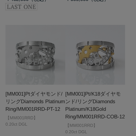
[MM001]Ptダイヤモンド/
[MM001]Pt/K18ダイヤモ
リング
Diamonds Platinum
ンド/リング
Diamonds
Ring/MM001RRD-PT-12
Platinum/K18Gold
Ring/MM001RRD-COB-12
【MM001RRD】
0.20ct DGL
【MM001RRD】
0.20ct DGL