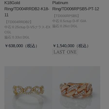
K18Gold
Platinum
Ring/TD004RRDB2-K18-
Ring/TD006RPSB5-PT-12
11
【TD006RPSB5】
中石:0.5ctup D-IF GIA
【TD004RRDB2】
脇石:0.26ct DGL
中石:0.25ctup D-VSクラス-EX
CGL
脇石:0.33ct DGL
￥638,000
￥1,540,000