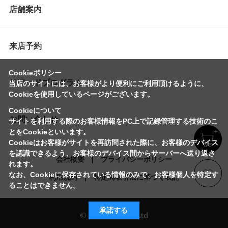
店舗案内
来店予約
Cookieポリシー
リワードプログラム
当店のサイトには、お客様がより便利にご利用頂けるように、
Cookieを使用しているページがございます。
Cookieについて
お問い合わせ
サイトを利用する際のお客様情報をPC上で記録管理する技術のこ
とをCookieといいます。
Cookieはお客様がサイトを再訪問された際に、お客様のデバイス
を認識できるよう、お客様のデバイス間からサーバーへ送り返さ
会社概要
プライバシーポリシー
れます。
なお、Cookieに保存されている情報のみで、お客様個人を特定す
利用規約
特定商取引法に基づく表記
ることはできません。
承諾する
© Imayo & Co.,Ltd