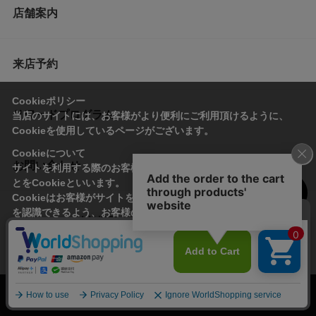
店舗案内
来店予約
Cookieポリシー
リワードプログラム
当店のサイトには、お客様がより便利にご利用頂けるように、
Cookieを使用しているページがございます。
Cookieについて
お問い合わせ
サイトを利用する際のお客様情報をPC上で記録管理する技術のこ
とをCookieといいます。
Cookieはお客様がサイトを再訪問された際に、お客様のデバイス
を認識できるよう、お客様のデバイス間からサーバーへ送り返さ
会社概要
プライバシーポリシー
れます。
なお、Cookieに保存されている情報のみで、お客様個人を特定す
利用規約
特定商取引法に基づく表記
ることはできません。
承諾する
© Imayo & Co.,Ltd