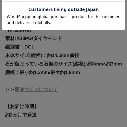
ヤモンドがセッテイング。
【商品情報】
素材:K18PG/ダイヤモンド
鑑別書：DGL
本体サイズ(縦幅)：約14.5mm前後
石が留まっている石座のサイズ(縦横):約8mm×約3mm
腕幅：最小約1.2mm/最大約1.9mm
＞＞
商品サイズについて
【お届け時期】
約2ヵ月で発送