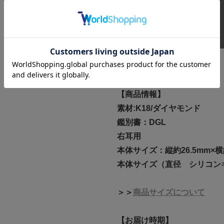
修理・アフターサービス
お支払い方法
【商品情報】
素材:K18/ダイヤモンド
鑑別書：DGL
右耳用
本体サイズ：縦約26.5mm×横
本体サイズ（直径 シリコンキャ
＞＞
商品サイズについて
【お届け時期】