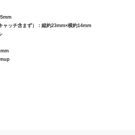
5mm
ャッチ含まず）：縦約23mm×横約14mm
ル
6mm
mup