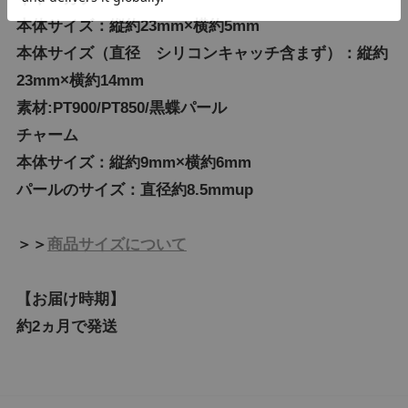
本体サイズ：縦約23mm×横約5mm
本体サイズ（直径 シリコンキャッチ含まず）：縦約
23mm×横約14mm
素材:PT900/PT850/黒蝶パール
チャーム
本体サイズ：縦約9mm×横約6mm
パールのサイズ：直径約8.5mmup
＞＞
商品サイズについて
【お届け時期】
約2ヵ月で発送