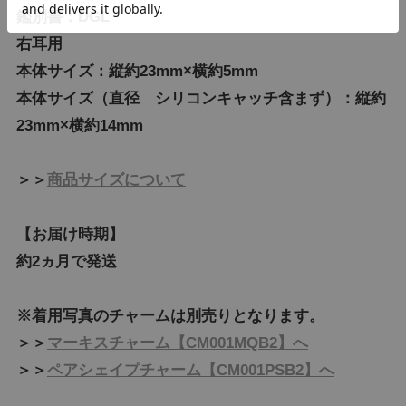
鑑別書：DGL
右耳用
本体サイズ：縦約23mm×横約5mm
本体サイズ（直径 シリコンキャッチ含まず）：縦約
23mm×横約14mm
＞＞
商品サイズについて
【お届け時期】
約2ヵ月で発送
※着用写真のチャームは別売りとなります。
＞＞
マーキスチャーム【CM001MQB2】へ
＞＞
ペアシェイプチャーム【CM001PSB2】へ