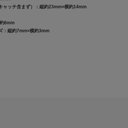
ャッチ含まず）：縦約23mm×横約14mm
約6mm
：縦約7mm×横約3mm