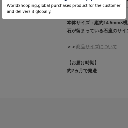
本体サイズ（直径 シリコンキ
チャーム
本体サイズ：縦約14.5mm×横
石が留まっている石座のサイズ
＞＞
商品サイズについて
【お届け時期】
約2ヵ月で発送