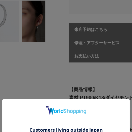
来店予約はこちら
修理・アフターサービス
お支払い方法
【商品情報】
素材:PT900/K18/ダイヤモン
鑑別書：DGL
左耳用
イヤーカフ
本体サイズ：縦約23mm×横約