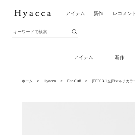
アイテム
新作
レコメン
アイテム
新作
ホーム
>
Hyacca
>
Ear-Cuff
>
[EE013-1左]Ptマル