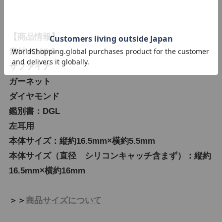
【商品情報】
素材:K18PG
サファイア
ガーネット
ダイヤモンド
鑑別書：DGL
左耳用
本体サイズ：縦約16.5mm×横約5.5mm
本体サイズ（直径 シリコンキャッチ含まず）：縦約
16.5mm×横約16mm
＞＞
商品サイズについて