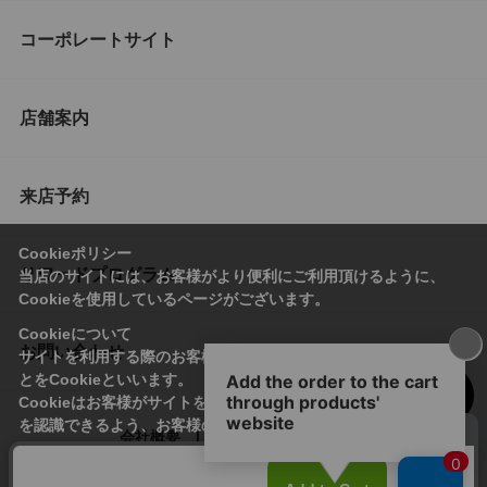
コーポレートサイト
店舗案内
来店予約
Cookieポリシー
リワードプログラム
当店のサイトには、お客様がより便利にご利用頂けるように、
Cookieを使用しているページがございます。
Cookieについて
お問い合わせ
サイトを利用する際のお客様情報をPC上で記録管理する技術のこ
とをCookieといいます。
Cookieはお客様がサイトを再訪問された際に、お客様のデバイス
を認識できるよう、お客様のデバイス間からサーバーへ送り返さ
会社概要
プライバシーポリシー
れます。
なお、Cookieに保存されている情報のみで、お客様個人を特定す
利用規約
特定商取引法に基づく表記