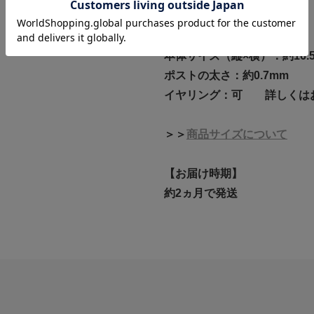
素材:PT900/ダイヤモンド
鑑別書：DGL
本体サイズ（縦×横）：約16.5
ポストの太さ：約0.7mm
イヤリング：可 詳しくは
＞＞
商品サイズについて
【お届け時期】
約2ヵ月で発送