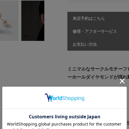
来店予約はこちら
修理・アフターサービス
お支払い方法
ミニマルなサークルモチーフ
ーホールダイヤモンドが揺れ
【商品情報】
素材:K18PG/ダイヤモンド
鑑別書：DGL
本体サイズ（縦×横）：約16.5