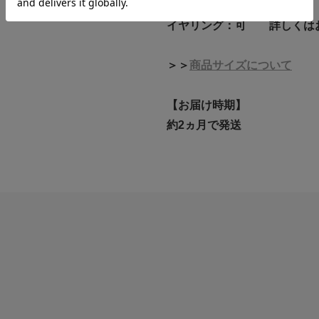
ポストの太さ：約0.7mm
イヤリング：可 詳しくは
＞＞
商品サイズについて
【お届け時期】
約2ヵ月で発送