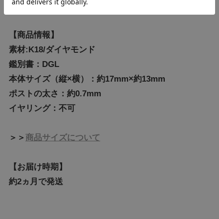
【商品情報】
素材:K18/ダイヤモンド
鑑別書：DGL
本体サイズ（縦×横）：約17mm×約13mm
ポストの太さ：約0.7mm
イヤリング：不可
＞＞
商品サイズについて
【お届け時期】
約2ヵ月で発送