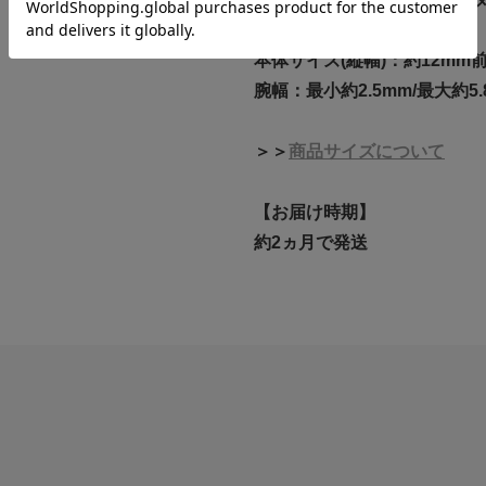
鑑別書：DGL
本体サイズ(縦幅)：約12mm
腕幅：最小約2.5mm/最大約5.
＞＞
商品サイズについて
【お届け時期】
約2ヵ月で発送