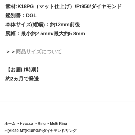
素材:K18PG（マット仕上げ）/Pt950/ダイヤモンド
鑑別書：DGL
本体サイズ(縦幅)：約12mm前後
腕幅：最小約2.5mm/最大約5.8mm
＞＞
商品サイズについて
【お届け時期】
約2ヵ月で発送
ホーム
>
Hyacca
>
Ring
>
Multi Ring
>
[AI020-MT]K18PG/Ptダイヤモンド/リング