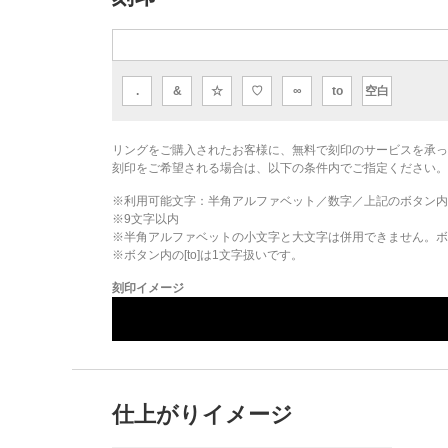
.
&
☆
♡
∞
to
空白
リングをご購入されたお客様に、無料で刻印のサービスを承っ
刻印をご希望される場合は、以下の条件内でご指定ください。
※利用可能文字：
半角アルファベット／数字／上記のボタン内
※
9
文字以内
※半角アルファベットの小文字と大文字は併用できません。ボタ
※ボタン内の[to]は1文字扱いです。
刻印イメージ
仕上がりイメージ