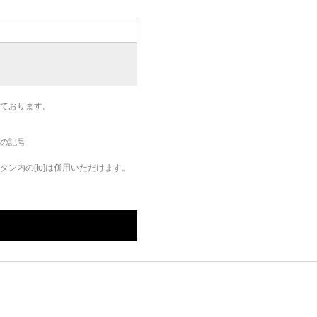
ております。
の記号
ン内の[to]は併用いただけます。