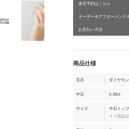
来店予約はこちら
オーダー＆アフターメンテ
お支払い方法
宝石
ダイヤモ
中石
0.30ct
サイズ
中石トップ
＞＞
商品