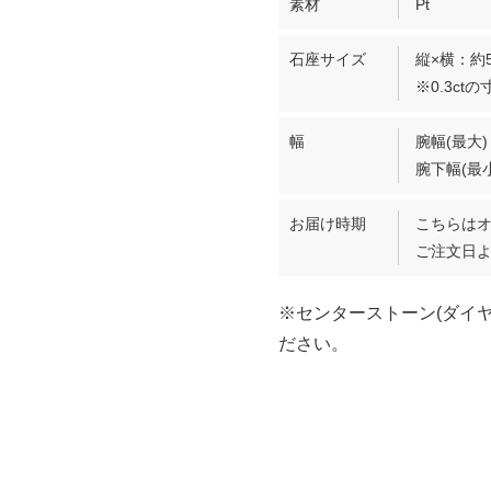
素材
Pt
石座サイズ
縦×横：約5
※0.3c
幅
腕幅(最大)
腕下幅(最小
お届け時期
こちらは
ご注文日よ
※センターストーン(ダイ
ださい。