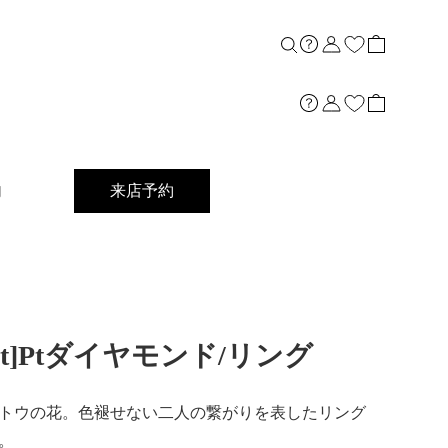
内
来店予約
0ct]Ptダイヤモンド/リング
トウの花。色褪せない二人の繋がりを表したリング
。