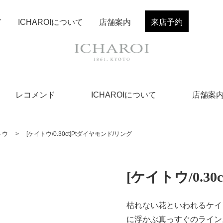
ド
ICHAROIについて
店舗案内
来店予約
レコメンド
ICHAROIについて
店舗案
トウ
>
[ケイトウ/0.30ct]Ptダイヤモンド/リング
[ケイトウ/0.3
枯れない花といわれるケイ
に浮かぶ真っすぐのライン