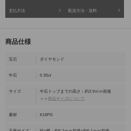
支払方法
配送方法・送料
宝石
ダイヤモンド
中石
0.30ct
サイズ
中石トップまでの高さ：約3.9ｍｍ前後
＞＞
商品サイズについて
素材
K18PG
石座サイズ
縦×横：約5.2ｍｍ前後×約5.1ｍｍ前後