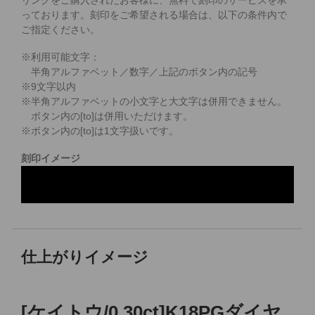
リングをご購入されたお客様に、無料で刻印のサービスを承
っております。
刻印をご希望される場合は、以下の条件内で
ご指定ください。
※利用可能文字：
半角アルファベット／数字／上記のボタン内の記号
※
9
文字以内
※半角アルファベットの小文字と大文字は併用できません。
ボタン内の[to]は併用いただけます。
※ボタン内の[to]は1文字扱いです。
刻印イメージ
仕上がりイメージ
[ケイトウ/0.30ct]K18PGダイヤ