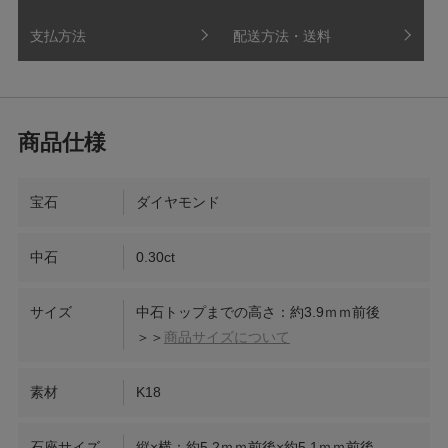
支払方法
配送方法・送料
宝石
ダイヤモンド
中石
0.30ct
サイズ
中石トップまでの高さ：約3.9ｍｍ前後
＞＞
商品サイズについて
素材
K18
石座サイズ
縦×横：約5.2ｍｍ前後×約5.1ｍｍ前後