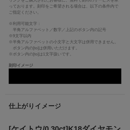
リングをご購入されたお客様に、無料で刻印のサービスを承
っております。
刻印をご希望される場合は、以下の条件内で
ご指定ください。
※利用可能文字：
半角アルファベット／数字／上記のボタン内の記号
※
9
文字以内
※半角アルファベットの小文字と大文字は併用できません。
ボタン内の[to]は併用いただけます。
※ボタン内の[to]は1文字扱いです。
刻印イメージ
仕上がりイメージ
[ケイトウ/0.30ct]K18ダイヤモン