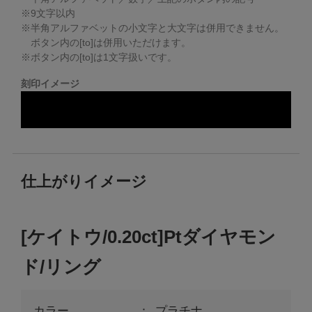
※
9
文字以内
※半角アルファベットの小文字と大文字は併用できません。
ボタン内の[to]は併用いただけます。
※ボタン内の[to]は1文字扱いです。
刻印イメージ
仕上がりイメージ
[ケイトウ/0.20ct]Ptダイヤモン
ド/リング
カラー
プラチナ