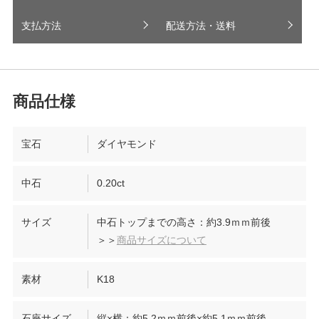
支払方法
配送方法・送料
宝石
ダイヤモンド
中石
0.20ct
サイズ
中石トップまでの高さ：約3.9ｍｍ前後
＞＞
商品サイズについて
素材
K18
石座サイズ
縦×横：約5.2ｍｍ前後×約5.1ｍｍ前後