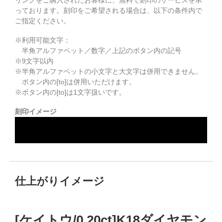
リングをご購入されたお客様に、無料で刻印のサービスを承
っております。
刻印をご希望される場合は、以下の条件内で
ご指定ください。
※利用可能文字：
半角アルファベット／数字／上記のボタン内の記号
※
9
文字以内
※半角アルファベットの小文字と大文字は併用できません。
ボタン内の[to]は併用いただけます。
※ボタン内の[to]は1文字扱いです。
刻印イメージ
仕上がりイメージ
[ケイトウ/0.20ct]K18ダイヤモン