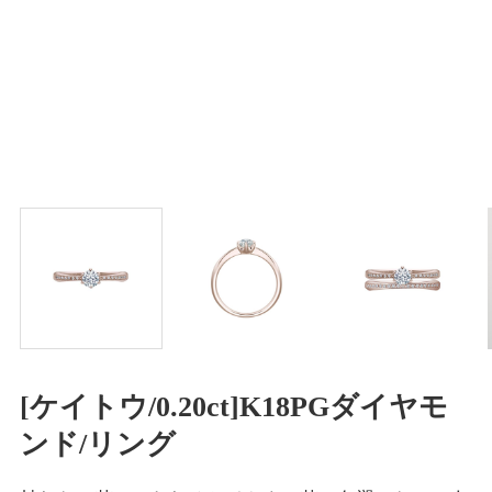
[ケイトウ/0.20ct]K18PGダイヤモ
ンド/リング