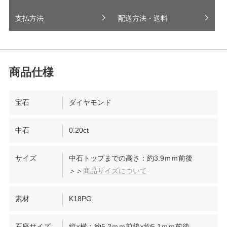
支払方法
配送方法・送料
宝石
ダイヤモンド
中石
0.20ct
サイズ
中石トップまでの高さ：約3.9ｍｍ前後
＞＞
商品サイズについて
素材
K18PG
石座サイズ
縦×横：約5.2ｍｍ前後×約5.1ｍｍ前後