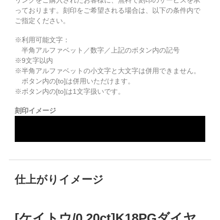
リングをご購入されたお客様に、無料で刻印のサービスを承
っております。
刻印をご希望される場合は、以下の条件内で
ご指定ください。
※利用可能文字：
半角アルファベット／数字／上記のボタン内の記号
※
9
文字以内
※半角アルファベットの小文字と大文字は併用できません。
ボタン内の[to]は併用いただけます。
※ボタン内の[to]は1文字扱いです。
刻印イメージ
仕上がりイメージ
[ケイトウ/0.20ct]K18PGダイヤ