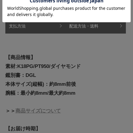
修理とアフターサービス
ラッピングについて
支払方法
配送方法・送料
【商品情報】
素材:K18PG/PT950/ダイヤモンド
鑑別書：DGL
本体サイズ(縦幅)：約8mm前後
腕幅：最小約8mm/最大約8mm
＞＞
商品サイズについて
【お届け時期】