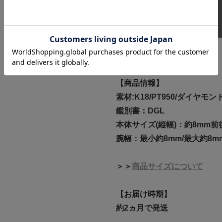
修理・アフターサービス
お支払い方法
【商品情報】
素材:K18/PT950/ダイヤモン
鑑別書：DGL
本体サイズ(縦幅)：約8mm前
腕幅：最小約8mm/最大約8m
＞＞
商品サイズについて
【お届け時期】
約2ヵ月で発送