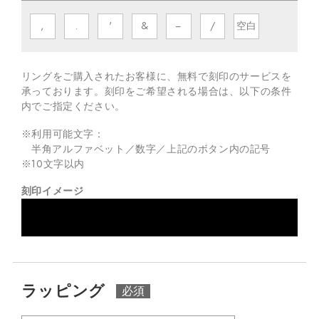
,
.
'
&
−
/
空白
リングをご購入されたお客様に、無料で刻印のサービスを
承っております。
刻印をご希望される場合は、以下の条件
内でご指定ください。
※利用可能文字：
半角アルファベット／数字／上記のボタン内の記号
※
10
文字以内
刻印イメージ
ラッピング