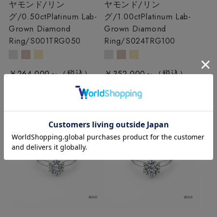
ヤモンド/リン
ヤモンド/リン
グ/0.50ct
Platinum Lab-
グ/1.00ct
Platinum Lab-
Grown Diamond
Grown Diamond
Ring/S001TRG050
Ring/S024TRG100
￥264,000～
￥352,000～