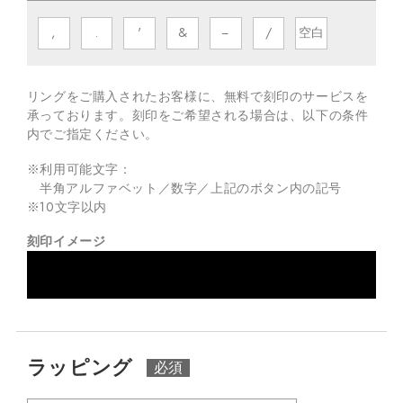
,
.
'
&
−
/
空白
リングをご購入されたお客様に、無料で刻印のサービスを
承っております。
刻印をご希望される場合は、以下の条件
内でご指定ください。
※利用可能文字：
半角アルファベット／数字／上記のボタン内の記号
※
10
文字以内
刻印イメージ
ラッピング