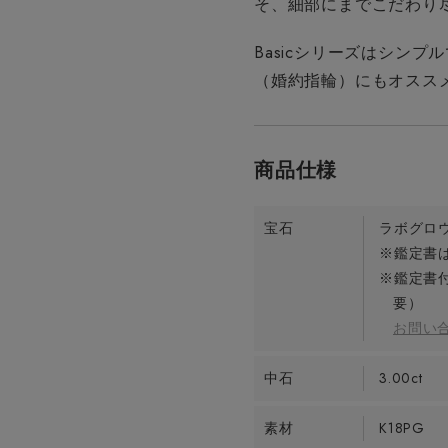
そ、細部にまでこだわり尽
Basicシリーズはシン
（婚約指輪）にもオスス
宝石
ラボグロ
※鑑定書は
※鑑定書
要）
お問い
中石
3.00ct
素材
K18PG