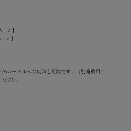
- Z 】
- z 】
ドのガードルへの刻印も可能です。（別途費用）
ください。