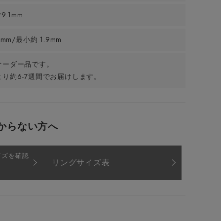
*9.1mm
7mm/最小約 1.9mm
オーダー品です。
り約6-7週間でお届けします。
からない方へ
イズを確認
リングサイズ表