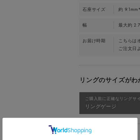
石座サイズ
約 9.1mm
幅
最大約 2.
お届け時期
こちらは
ご注文日よ
リングのサイズがわ
ご購入前に正確なリングサ
リングゲージ
刻印について