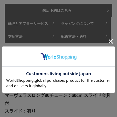
来店予約はこちら
修理とアフターサービス
ラッピングについて
支払方法
配送方法・送料
【商品情報】
素材:PT900/PT850/ダイヤモンド
鑑別書：DGL
トップ本体サイズ:縦約33.5mm×横約17.5mm
マーヴェラスロング80チェーン：60cm スライド金具
付
スライド：有り