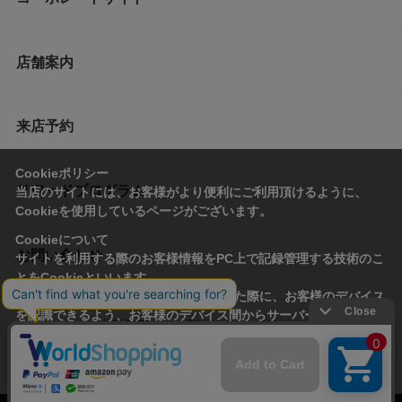
店舗案内
来店予約
Cookieポリシー
リワードプログラム
当店のサイトには、お客様がより便利にご利用頂けるように、
Cookieを使用しているページがございます。
Cookieについて
お問い合わせ
サイトを利用する際のお客様情報をPC上で記録管理する技術のこ
とをCookieといいます。
Cookieはお客様がサイトを再訪問された際に、お客様のデバイス
を認識できるよう、お客様のデバイス間からサーバーへ送り返さ
会社概要
プライバシーポリシー
れます。
なお、Cookieに保存されている情報のみで、お客様個人を特定す
利用規約
特定商取引法に基づく表記
ることはできません。