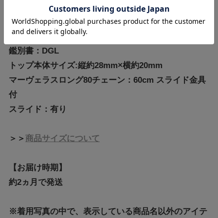
【商品情報】
素材:PT900/PT850/ダイヤモンド
鑑別書：DGL
トップ本体サイズ:縦約28mm×横約20mm
マーヴェラスロング80チェーン：60cm スライド金具
付
スライド：有り
＞＞
商品サイズについて
【お届け時期】
約2ヵ月で発送
※着用写真の中で、表示している商品名以外のアイテ