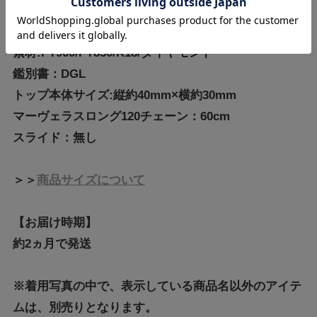
【商品情報】
素材:PT900/PT850/K18/ダイヤモンド
鑑別書：DGL
トップ本体サイズ:縦約40mm×横約30mm
マーヴェラスロング120チェーン：60cm
スライド：無し
＞＞
商品サイズについて
【お届け時期】
約2ヵ月で発送
※着用写真の中で、表示している商品名以外のアイテ
ムは、別売りとなります。